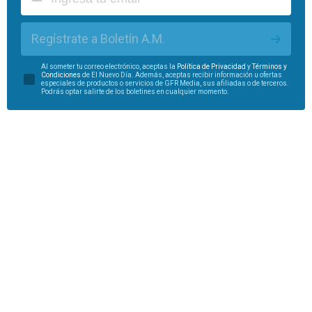
Regístrate a Boletín A.M.
Al someter tu correo electrónico, aceptas la
Política de Privacidad
y
Términos y
Condiciones
de El Nuevo Día. Además, aceptas recibir información u ofertas
especiales de productos o servicios de GFR Media, sus afiliadas o de terceros.
Podrás optar salirte de los boletines en cualquier momento.