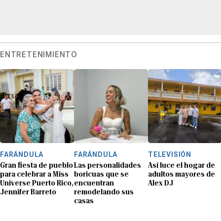
ENTRETENIMIENTO
FARÁNDULA
FARÁNDULA
TELEVISIÓN
Gran fiesta de pueblo
Las personalidades
Así luce el hogar de
para celebrar a Miss
boricuas que se
adultos mayores de
Universe Puerto Rico,
encuentran
Alex DJ
Jennifer Barreto
remodelando sus
casas