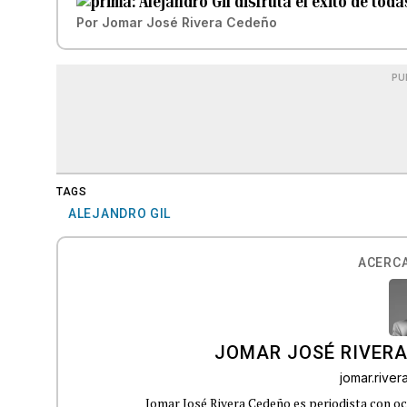
Alejandro Gil disfruta el éxito de tod
Por
Jomar José Rivera Cedeño
PU
TAGS
ALEJANDRO GIL
ACERCA
JOMAR JOSÉ RIVER
jomar.rive
Jomar José Rivera Cedeño es periodista con oc