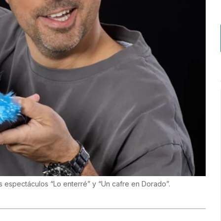
s espectáculos “Lo enterré” y “Un cafre en Dorado”.