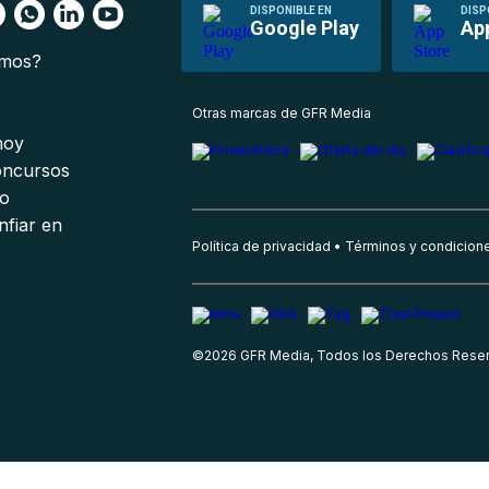
DISPONIBLE EN
DISP
Google Play
Ap
omos?
s
Otras marcas de GFR Media
 hoy
oncursos
io
nfiar en
Política de privacidad
Términos y condicion
©
2026
GFR Media, Todos los Derechos Rese