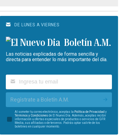
DE LUNES A VIERNES
Boletín A.M.
Las noticias explicadas de forma sencilla y
directa para entender lo más importante del día.
Regístrate a Boletín A.M.
Al someter tu correo electrónico, aceptas la
Política de Privacidad
y
Términos y Condiciones
de El Nuevo Día. Además, aceptas recibir
información u ofertas especiales de productos o servicios de GFR
Media, sus afiliadas o de terceros. Podrás optar salirte de los
boletines en cualquier momento.