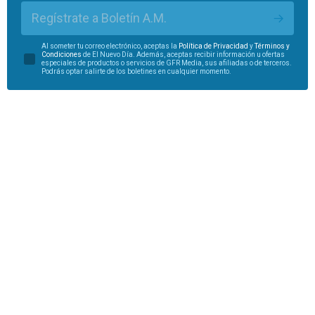
Regístrate a Boletín A.M.
Al someter tu correo electrónico, aceptas la
Política de Privacidad
y
Términos y
Condiciones
de El Nuevo Día. Además, aceptas recibir información u ofertas
especiales de productos o servicios de GFR Media, sus afiliadas o de terceros.
Podrás optar salirte de los boletines en cualquier momento.