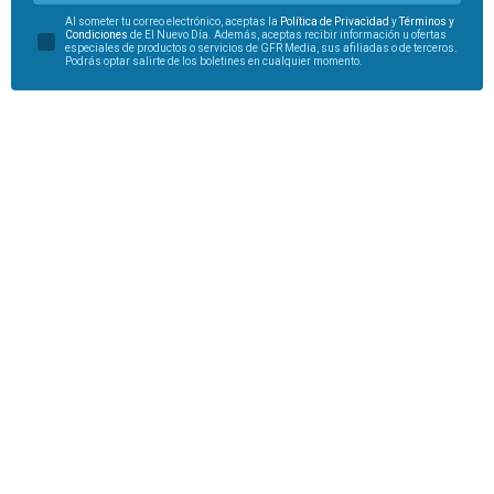
Al someter tu correo electrónico, aceptas la
Política de Privacidad
y
Términos y
Condiciones
de El Nuevo Día. Además, aceptas recibir información u ofertas
especiales de productos o servicios de GFR Media, sus afiliadas o de terceros.
Podrás optar salirte de los boletines en cualquier momento.