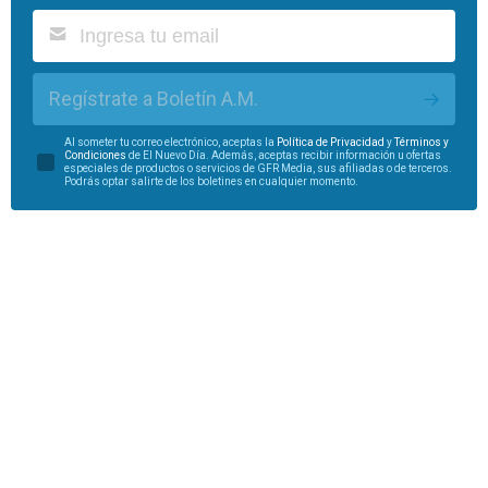
Regístrate a Boletín A.M.
Al someter tu correo electrónico, aceptas la
Política de Privacidad
y
Términos y
Condiciones
de El Nuevo Día. Además, aceptas recibir información u ofertas
especiales de productos o servicios de GFR Media, sus afiliadas o de terceros.
Podrás optar salirte de los boletines en cualquier momento.