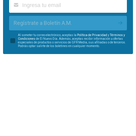
Regístrate a Boletín A.M.
Al someter tu correo electrónico, aceptas la
Política de Privacidad
y
Términos y
Condiciones
de El Nuevo Día. Además, aceptas recibir información u ofertas
especiales de productos o servicios de GFR Media, sus afiliadas o de terceros.
Podrás optar salirte de los boletines en cualquier momento.