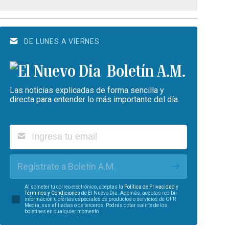
DE LUNES A VIERNES
Boletín A.M.
Las noticias explicadas de forma sencilla y
directa para entender lo más importante del día.
Regístrate a Boletín A.M.
Al someter tu correo electrónico, aceptas la
Política de Privacidad
y
Términos y Condiciones
de El Nuevo Día. Además, aceptas recibir
información u ofertas especiales de productos o servicios de GFR
Media, sus afiliadas o de terceros. Podrás optar salirte de los
boletines en cualquier momento.