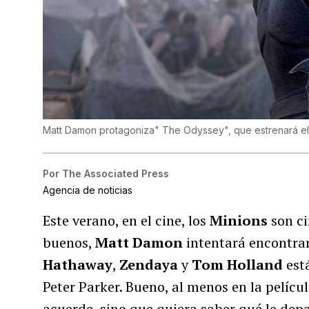
Matt Damon protagoniza" The Odyssey", que estrenará el
Por
The Associated Press
Agencia de noticias
Este verano, en el cine, los
Minions
son ci
buenos,
Matt Damon
intentará encontrar
Hathaway
,
Zendaya
y
Tom Holland
está
Peter Parker. Bueno, al menos en la películ
acuerde, sino que quiera saber qué le depa