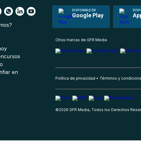
DISPONIBLE EN
DISP
Google Play
Ap
omos?
s
Otras marcas de GFR Media
 hoy
oncursos
io
nfiar en
Política de privacidad
Términos y condicion
©
2026
GFR Media, Todos los Derechos Rese