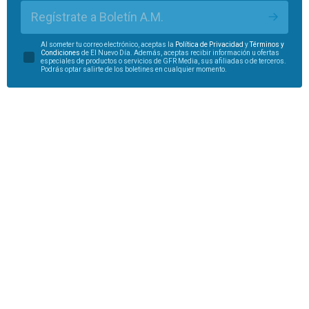
Regístrate a Boletín A.M.
Al someter tu correo electrónico, aceptas la
Política de Privacidad
y
Términos y
Condiciones
de El Nuevo Día. Además, aceptas recibir información u ofertas
especiales de productos o servicios de GFR Media, sus afiliadas o de terceros.
Podrás optar salirte de los boletines en cualquier momento.