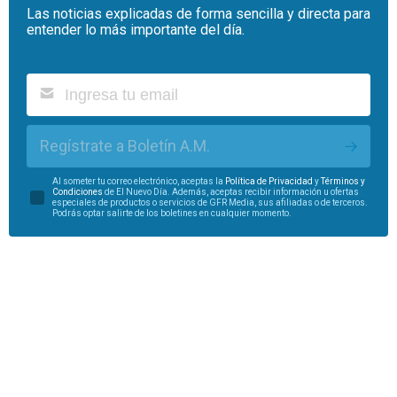
Las noticias explicadas de forma sencilla y directa para
entender lo más importante del día.
Regístrate a Boletín A.M.
Al someter tu correo electrónico, aceptas la
Política de Privacidad
y
Términos y
Condiciones
de El Nuevo Día. Además, aceptas recibir información u ofertas
especiales de productos o servicios de GFR Media, sus afiliadas o de terceros.
Podrás optar salirte de los boletines en cualquier momento.