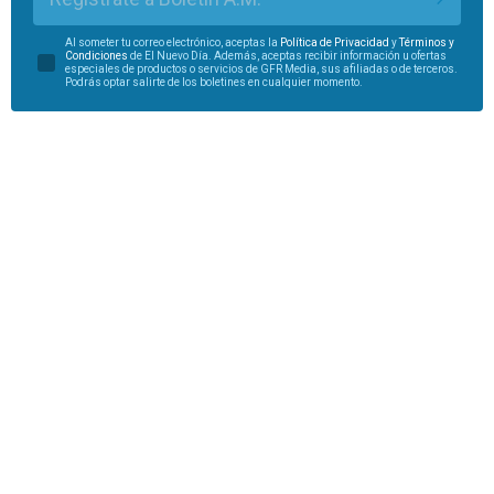
Al someter tu correo electrónico, aceptas la
Política de Privacidad
y
Términos y
Condiciones
de El Nuevo Día. Además, aceptas recibir información u ofertas
especiales de productos o servicios de GFR Media, sus afiliadas o de terceros.
Podrás optar salirte de los boletines en cualquier momento.