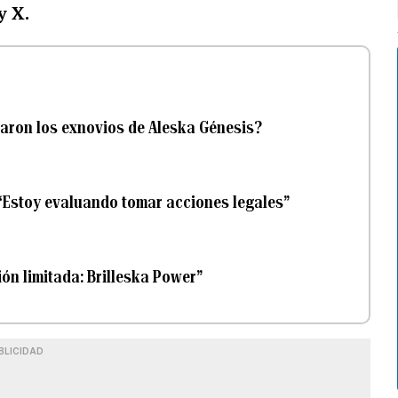
y X.
saron los exnovios de Aleska Génesis?
 “Estoy evaluando tomar acciones legales”
ón limitada: Brilleska Power”
BLICIDAD