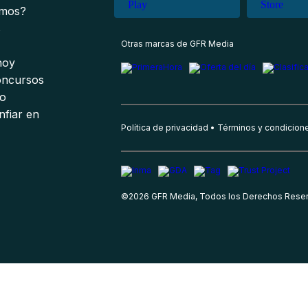
omos?
s
Otras marcas de GFR Media
 hoy
oncursos
io
nfiar en
Política de privacidad
Términos y condicion
©
2026
GFR Media, Todos los Derechos Rese