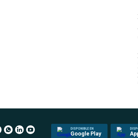
DISPONIBLE EN
DISP
Google Play
Ap