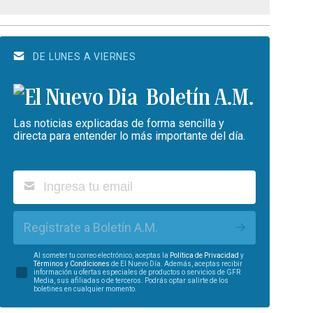
DE LUNES A VIERNES
Boletín A.M.
Las noticias explicadas de forma sencilla y
directa para entender lo más importante del día.
Regístrate a Boletín A.M.
Al someter tu correo electrónico, aceptas la
Política de Privacidad
y
Términos y Condiciones
de El Nuevo Día. Además, aceptas recibir
información u ofertas especiales de productos o servicios de GFR
Media, sus afiliadas o de terceros. Podrás optar salirte de los
boletines en cualquier momento.