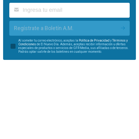
Regístrate a Boletín A.M.
Al someter tu correo electrónico, aceptas la
Política de Privacidad
y
Términos y
Condiciones
de El Nuevo Día. Además, aceptas recibir información u ofertas
especiales de productos o servicios de GFR Media, sus afiliadas o de terceros.
Podrás optar salirte de los boletines en cualquier momento.