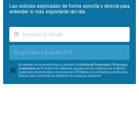
Las noticias explicadas de forma sencilla y directa para
entender lo más importante del día.
Regístrate a Boletín A.M.
Al someter tu correo electrónico, aceptas la
Política de Privacidad
y
Términos y
Condiciones
de El Nuevo Día. Además, aceptas recibir información u ofertas
especiales de productos o servicios de GFR Media, sus afiliadas o de terceros.
Podrás optar salirte de los boletines en cualquier momento.