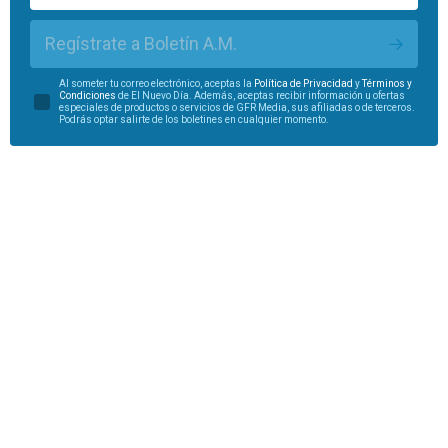
Regístrate a Boletín A.M.
Al someter tu correo electrónico, aceptas la
Política de Privacidad
y
Términos y
Condiciones
de El Nuevo Día. Además, aceptas recibir información u ofertas
especiales de productos o servicios de GFR Media, sus afiliadas o de terceros.
Podrás optar salirte de los boletines en cualquier momento.