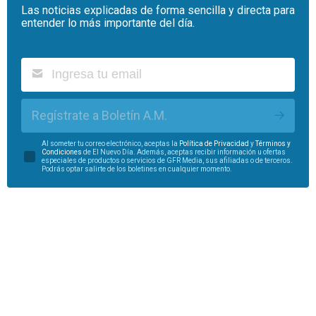
Las noticias explicadas de forma sencilla y directa para
entender lo más importante del día.
Regístrate a Boletín A.M.
Al someter tu correo electrónico, aceptas la
Política de Privacidad
y
Términos y
Condiciones
de El Nuevo Día. Además, aceptas recibir información u ofertas
especiales de productos o servicios de GFR Media, sus afiliadas o de terceros.
Podrás optar salirte de los boletines en cualquier momento.