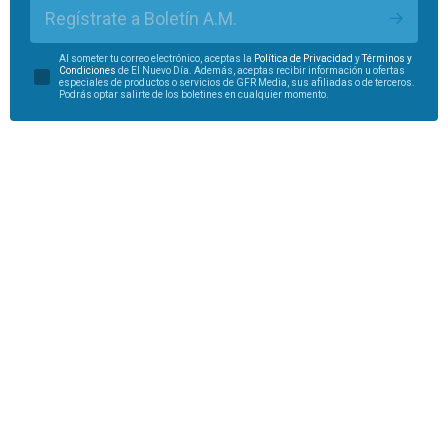
Regístrate a Boletín A.M.
Al someter tu correo electrónico, aceptas la
Política de Privacidad
y
Términos y
Condiciones
de El Nuevo Día. Además, aceptas recibir información u ofertas
especiales de productos o servicios de GFR Media, sus afiliadas o de terceros.
Podrás optar salirte de los boletines en cualquier momento.