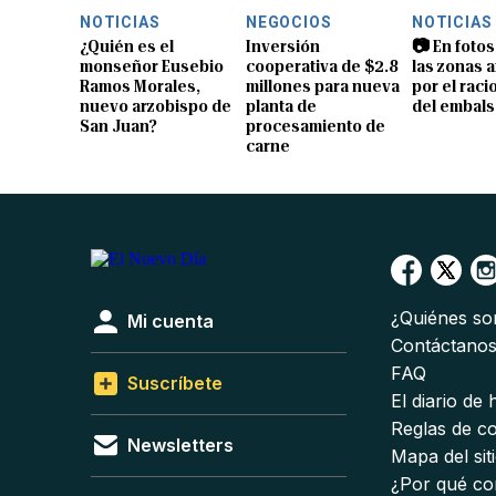
NOTICIAS
NEGOCIOS
NOTICIAS
¿Quién es el
Inversión
📷 En fotos
monseñor Eusebio
cooperativa de $2.8
las zonas 
Ramos Morales,
millones para nueva
por el rac
nuevo arzobispo de
planta de
del embals
San Juan?
procesamiento de
carne
¿Quiénes s
Mi cuenta
Contáctano
FAQ
Suscríbete
El diario de
Reglas de c
Newsletters
Mapa del sit
¿Por qué co