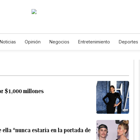
Noticias
Opinión
Negocios
Entretenimiento
Deportes
ados Unidos
Ciencia y Ambiente
Gastronomía
De Viaje
os
English
Podcasts
Horóscopos
Newsletters
Feri
or $1,000 millones
e ella “nunca estaría en la portada de