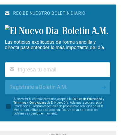
RECIBE NUESTRO BOLETÍN DIARIO
Boletín A.M.
Las noticias explicadas de forma sencilla y
directa para entender lo más importante del día.
Regístrate a Boletín A.M.
Al someter tu correo electrónico, aceptas la
Política de Privacidad
y
Términos y Condiciones
de El Nuevo Día. Además, aceptas recibir
información u ofertas especiales de productos o servicios de GFR
Media, sus afiliadas o de terceros. Podrás optar salirte de los
boletines en cualquier momento.