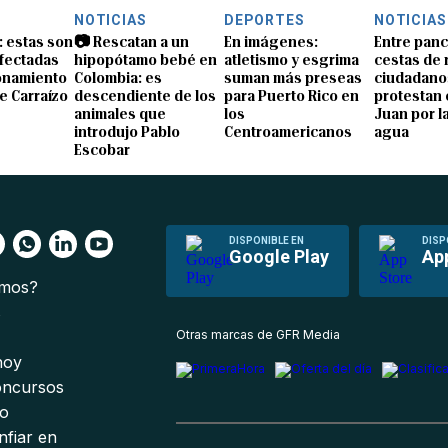
NOTICIAS
DEPORTES
NOTICIAS
: estas son
📷 Rescatan a un
En imágenes:
Entre panc
afectadas
hipopótamo bebé en
atletismo y esgrima
cestas de 
ionamiento
Colombia: es
suman más preseas
ciudadano
e Carraízo
descendiente de los
para Puerto Rico en
protestan 
animales que
los
Juan por la
introdujo Pablo
Centroamericanos
agua
Escobar
DISPONIBLE EN
DISP
Google Play
Ap
omos?
s
Otras marcas de GFR Media
 hoy
oncursos
io
nfiar en