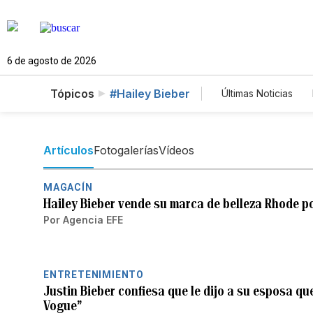
6 de agosto de 2026
Tópicos
#Hailey Bieber
Últimas Noticias
Mundo
Est
Vídeos
Fot
Artículos
Fotogalerías
Vídeos
MAGACÍN
Hailey Bieber vende su marca de belleza Rhode p
Por
Agencia EFE
ENTRETENIMIENTO
Justin Bieber confiesa que le dijo a su esposa qu
Vogue”