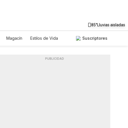
85°
Lluvias aisladas
Magacín
Estilos de Vida
Suscriptores
Tecnología
Juegos
Lotería
ados
Especiales
PUBLICIDAD