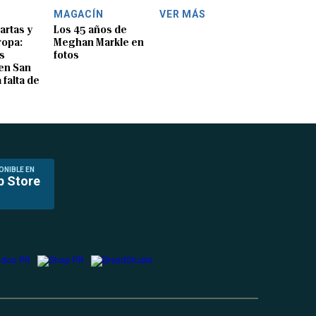
MAGACÍN
VER MÁS
artas y
Los 45 años de
ropa:
Meghan Markle en
s
fotos
en San
 falta de
ONIBLE EN
p Store