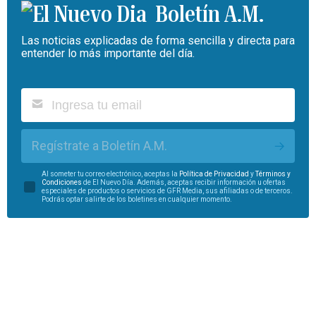
Boletín A.M.
Las noticias explicadas de forma sencilla y directa para
entender lo más importante del día.
Regístrate a Boletín A.M.
Al someter tu correo electrónico, aceptas la
Política de Privacidad
y
Términos y
Condiciones
de El Nuevo Día. Además, aceptas recibir información u ofertas
especiales de productos o servicios de GFR Media, sus afiliadas o de terceros.
Podrás optar salirte de los boletines en cualquier momento.