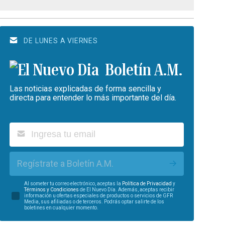
DE LUNES A VIERNES
Boletín A.M.
Las noticias explicadas de forma sencilla y
directa para entender lo más importante del día.
Regístrate a Boletín A.M.
Al someter tu correo electrónico, aceptas la
Política de Privacidad
y
Términos y Condiciones
de El Nuevo Día. Además, aceptas recibir
información u ofertas especiales de productos o servicios de GFR
Media, sus afiliadas o de terceros. Podrás optar salirte de los
boletines en cualquier momento.