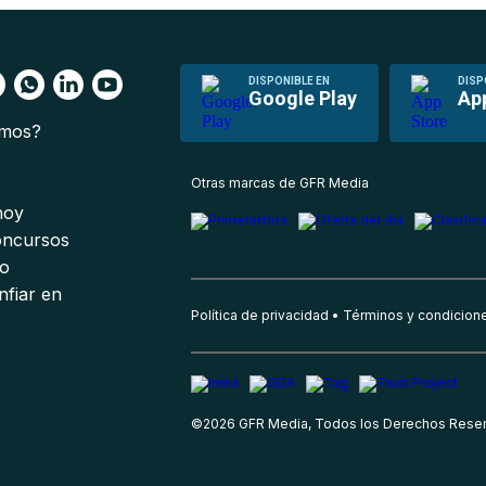
DISPONIBLE EN
DISP
Google Play
Ap
omos?
s
Otras marcas de GFR Media
 hoy
oncursos
io
nfiar en
Política de privacidad
Términos y condicion
©
2026
GFR Media, Todos los Derechos Rese