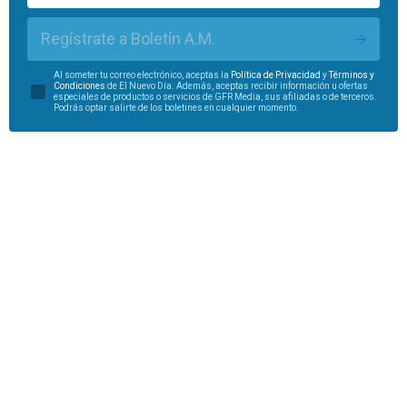
Regístrate a Boletín A.M.
Al someter tu correo electrónico, aceptas la
Política de Privacidad
y
Términos y
Condiciones
de El Nuevo Día. Además, aceptas recibir información u ofertas
especiales de productos o servicios de GFR Media, sus afiliadas o de terceros.
Podrás optar salirte de los boletines en cualquier momento.