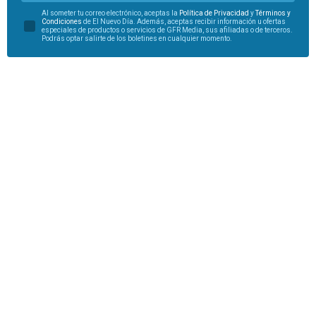
Al someter tu correo electrónico, aceptas la
Política de Privacidad
y
Términos y
Condiciones
de El Nuevo Día. Además, aceptas recibir información u ofertas
especiales de productos o servicios de GFR Media, sus afiliadas o de terceros.
Podrás optar salirte de los boletines en cualquier momento.