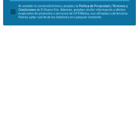
Al someter tu correo electrónico, aceptas la
Política de Privacidad
y
Términos y
Condiciones
de El Nuevo Día. Además, aceptas recibir información u ofertas
especiales de productos o servicios de GFR Media, sus afiliadas o de terceros.
Podrás optar salirte de los boletines en cualquier momento.