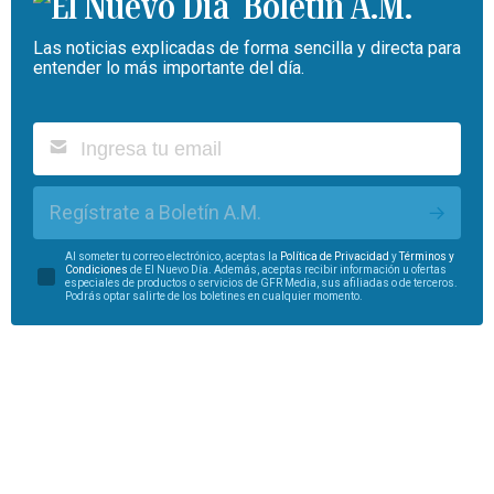
Boletín A.M.
Las noticias explicadas de forma sencilla y directa para
entender lo más importante del día.
Regístrate a Boletín A.M.
Al someter tu correo electrónico, aceptas la
Política de Privacidad
y
Términos y
Condiciones
de El Nuevo Día. Además, aceptas recibir información u ofertas
especiales de productos o servicios de GFR Media, sus afiliadas o de terceros.
Podrás optar salirte de los boletines en cualquier momento.