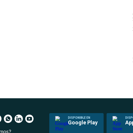
DISPONIBLE EN
DISP
Google Play
Ap
omos?