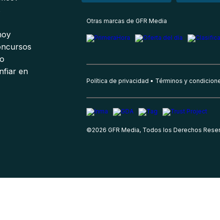
s
Otras marcas de GFR Media
 hoy
oncursos
io
nfiar en
Política de privacidad
Términos y condicion
©
2026
GFR Media, Todos los Derechos Rese