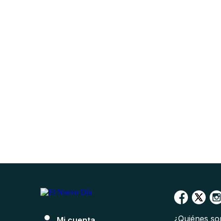
¿Quiénes s
Mi cuenta