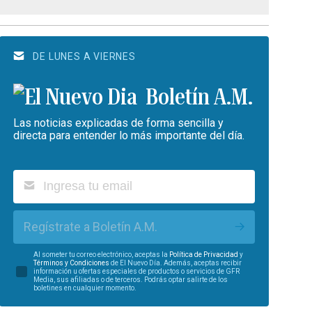
DE LUNES A VIERNES
Boletín A.M.
Las noticias explicadas de forma sencilla y
directa para entender lo más importante del día.
Regístrate a Boletín A.M.
Al someter tu correo electrónico, aceptas la
Política de Privacidad
y
Términos y Condiciones
de El Nuevo Día. Además, aceptas recibir
información u ofertas especiales de productos o servicios de GFR
Media, sus afiliadas o de terceros. Podrás optar salirte de los
boletines en cualquier momento.