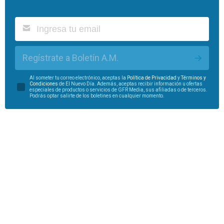
Regístrate a Boletín A.M.
Al someter tu correo electrónico, aceptas la
Política de Privacidad
y
Términos y
Condiciones
de El Nuevo Día. Además, aceptas recibir información u ofertas
especiales de productos o servicios de GFR Media, sus afiliadas o de terceros.
Podrás optar salirte de los boletines en cualquier momento.