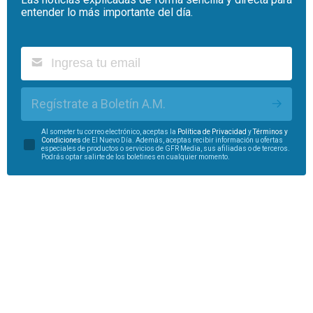
entender lo más importante del día.
Regístrate a Boletín A.M.
Al someter tu correo electrónico, aceptas la
Política de Privacidad
y
Términos y
Condiciones
de El Nuevo Día. Además, aceptas recibir información u ofertas
especiales de productos o servicios de GFR Media, sus afiliadas o de terceros.
Podrás optar salirte de los boletines en cualquier momento.