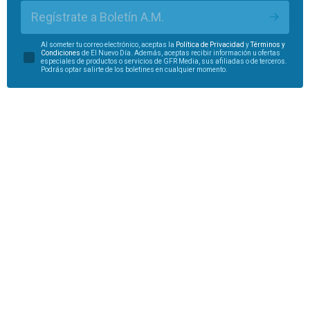
Regístrate a Boletín A.M.
Al someter tu correo electrónico, aceptas la
Política de Privacidad
y
Términos y
Condiciones
de El Nuevo Día. Además, aceptas recibir información u ofertas
especiales de productos o servicios de GFR Media, sus afiliadas o de terceros.
Podrás optar salirte de los boletines en cualquier momento.