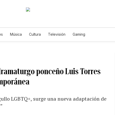
es
Música
Cultura
Televisión
Gaming
 dramaturgo ponceño Luis Torres
emporánea
rgullo LGBTQ+, surge una nueva adaptación de
a”