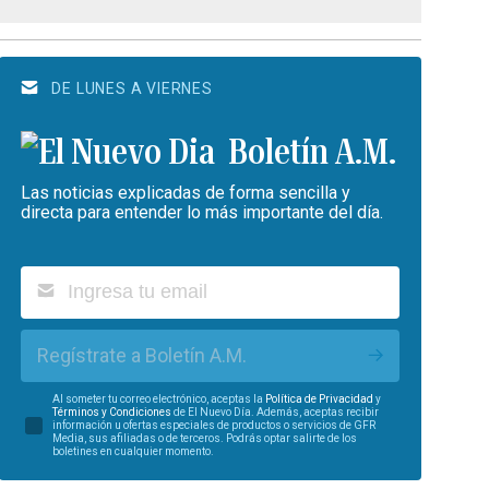
DE LUNES A VIERNES
Boletín A.M.
Las noticias explicadas de forma sencilla y
directa para entender lo más importante del día.
Regístrate a Boletín A.M.
Al someter tu correo electrónico, aceptas la
Política de Privacidad
y
Términos y Condiciones
de El Nuevo Día. Además, aceptas recibir
información u ofertas especiales de productos o servicios de GFR
Media, sus afiliadas o de terceros. Podrás optar salirte de los
boletines en cualquier momento.