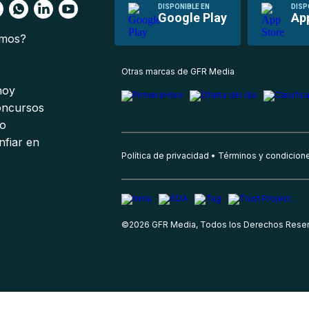
DISPONIBLE EN
DISP
Google Play
Ap
omos?
s
Otras marcas de GFR Media
 hoy
oncursos
io
nfiar en
Política de privacidad
Términos y condicion
©
2026
GFR Media, Todos los Derechos Rese