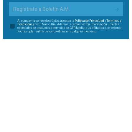
Regístrate a Boletín A.M.
Al someter tu correo electrónico, aceptas la
Política de Privacidad
y
Términos y
Condiciones
de El Nuevo Día. Además, aceptas recibir información u ofertas
especiales de productos o servicios de GFR Media, sus afiliadas o de terceros.
Podrás optar salirte de los boletines en cualquier momento.