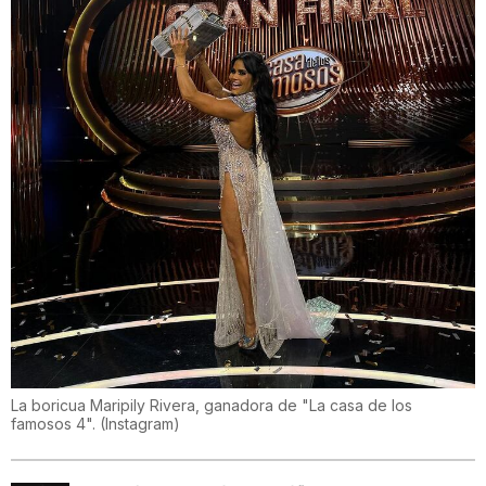
La boricua Maripily Rivera, ganadora de "La casa de los
famosos 4".
(
Instagram
)