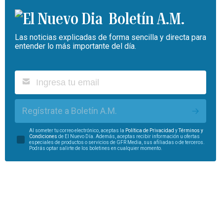
Boletín A.M.
Las noticias explicadas de forma sencilla y directa para
entender lo más importante del día.
Regístrate a Boletín A.M.
Al someter tu correo electrónico, aceptas la
Política de Privacidad
y
Términos y
Condiciones
de El Nuevo Día. Además, aceptas recibir información u ofertas
especiales de productos o servicios de GFR Media, sus afiliadas o de terceros.
Podrás optar salirte de los boletines en cualquier momento.