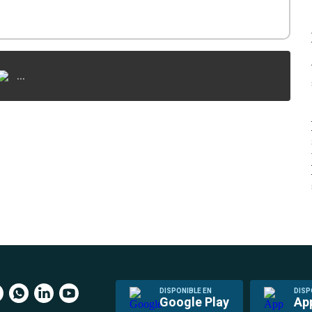
...
DISPONIBLE EN
DISP
Google Play
Ap