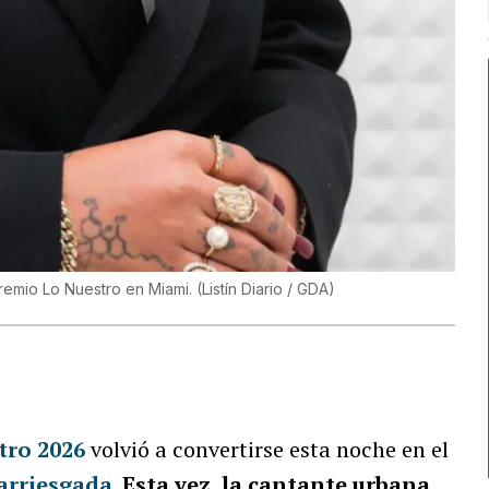
Premio Lo Nuestro en Miami.
(
Listín Diario / GDA
)
tro 2026
volvió a convertirse esta noche en el
arriesgada
.
Esta vez, la cantante urbana