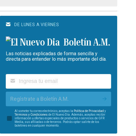
DE LUNES A VIERNES
Boletín A.M.
Las noticias explicadas de forma sencilla y
directa para entender lo más importante del día.
Regístrate a Boletín A.M.
Al someter tu correo electrónico, aceptas la
Política de Privacidad
y
Términos y Condiciones
de El Nuevo Día. Además, aceptas recibir
información u ofertas especiales de productos o servicios de GFR
Media, sus afiliadas o de terceros. Podrás optar salirte de los
boletines en cualquier momento.