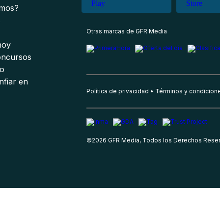
omos?
s
Otras marcas de GFR Media
 hoy
oncursos
io
nfiar en
Política de privacidad
Términos y condicion
©
2026
GFR Media, Todos los Derechos Rese