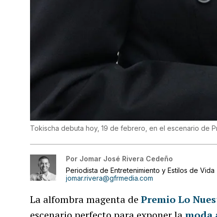
Tokischa debuta hoy, 19 de febrero, en el escenario de 
Por
Jomar José Rivera Cedeño
Periodista de Entretenimiento y Estilos de Vida
jomar.rivera@gfrmedia.com
La alfombra magenta de
Premio Lo Nues
escenario perfecto para exponer la
moda 