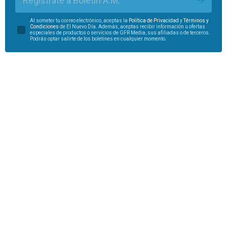
Regístrate a Boletín A.M.
Al someter tu correo electrónico, aceptas la
Política de Privacidad
y
Términos y
Condiciones
de El Nuevo Día. Además, aceptas recibir información u ofertas
especiales de productos o servicios de GFR Media, sus afiliadas o de terceros.
Podrás optar salirte de los boletines en cualquier momento.