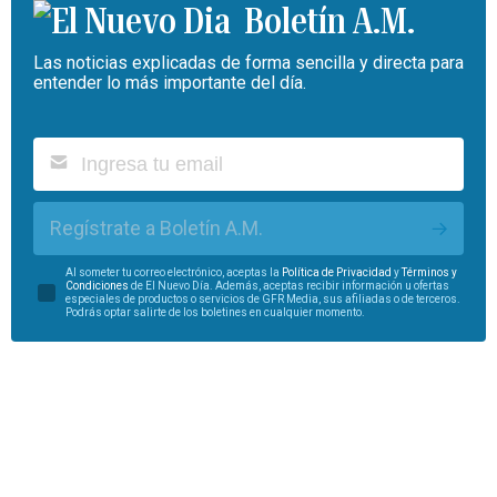
Boletín A.M.
Las noticias explicadas de forma sencilla y directa para
entender lo más importante del día.
Regístrate a Boletín A.M.
Al someter tu correo electrónico, aceptas la
Política de Privacidad
y
Términos y
Condiciones
de El Nuevo Día. Además, aceptas recibir información u ofertas
especiales de productos o servicios de GFR Media, sus afiliadas o de terceros.
Podrás optar salirte de los boletines en cualquier momento.