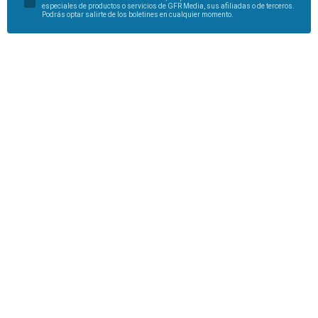
especiales de productos o servicios de GFR Media, sus afiliadas o de terceros.
Podrás optar salirte de los boletines en cualquier momento.