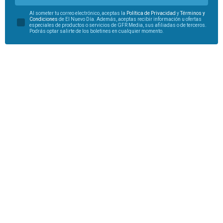
Al someter tu correo electrónico, aceptas la
Política de Privacidad
y
Términos y
Condiciones
de El Nuevo Día. Además, aceptas recibir información u ofertas
especiales de productos o servicios de GFR Media, sus afiliadas o de terceros.
Podrás optar salirte de los boletines en cualquier momento.