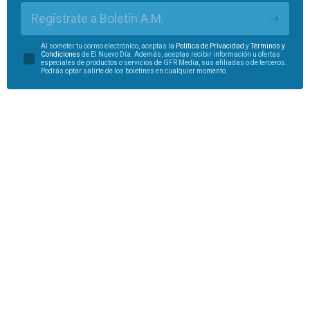
Regístrate a Boletín A.M.
Al someter tu correo electrónico, aceptas la
Política de Privacidad
y
Términos y
Condiciones
de El Nuevo Día. Además, aceptas recibir información u ofertas
especiales de productos o servicios de GFR Media, sus afiliadas o de terceros.
Podrás optar salirte de los boletines en cualquier momento.