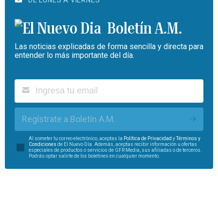
Boletín A.M.
Las noticias explicadas de forma sencilla y directa para
entender lo más importante del día.
Regístrate a Boletín A.M.
Al someter tu correo electrónico, aceptas la
Política de Privacidad
y
Términos y
Condiciones
de El Nuevo Día. Además, aceptas recibir información u ofertas
especiales de productos o servicios de GFR Media, sus afiliadas o de terceros.
Podrás optar salirte de los boletines en cualquier momento.