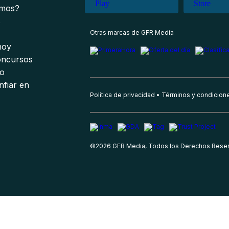
omos?
s
Otras marcas de GFR Media
 hoy
oncursos
io
nfiar en
Política de privacidad
Términos y condicion
©
2026
GFR Media, Todos los Derechos Rese