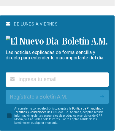
DE LUNES A VIERNES
Boletín A.M.
Las noticias explicadas de forma sencilla y
directa para entender lo más importante del día.
Regístrate a Boletín A.M.
Al someter tu correo electrónico, aceptas la
Política de Privacidad
y
Términos y Condiciones
de El Nuevo Día. Además, aceptas recibir
información u ofertas especiales de productos o servicios de GFR
Media, sus afiliadas o de terceros. Podrás optar salirte de los
boletines en cualquier momento.