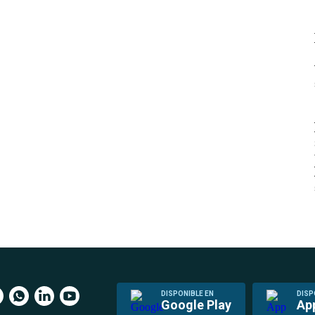
DISPONIBLE EN
DISP
Google Play
Ap