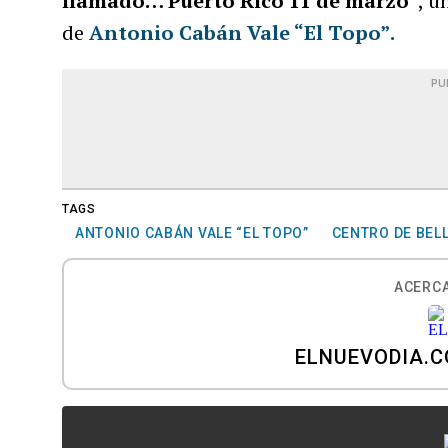
llamado… Puerto Rico 11 de marzo”
, u
de
Antonio Cabán Vale “El Topo”
.
PU
TAGS
ANTONIO CABÁN VALE “EL TOPO”
CENTRO DE BEL
ACERCA
ELNUEVODIA.