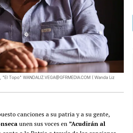
Vale, "El Topo" WANDALIZ.VEGA@GFRMEDIA.COM
(
Wanda Liz
esto canciones a su patria y a su gente,
onseca
unen sus voces en
”Acudirán al