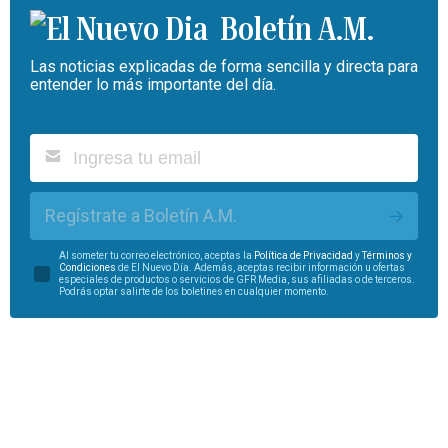
Boletín A.M.
Las noticias explicadas de forma sencilla y directa para
entender lo más importante del día.
Regístrate a Boletín A.M.
Al someter tu correo electrónico, aceptas la
Política de Privacidad
y
Términos y
Condiciones
de El Nuevo Día. Además, aceptas recibir información u ofertas
especiales de productos o servicios de GFR Media, sus afiliadas o de terceros.
Podrás optar salirte de los boletines en cualquier momento.