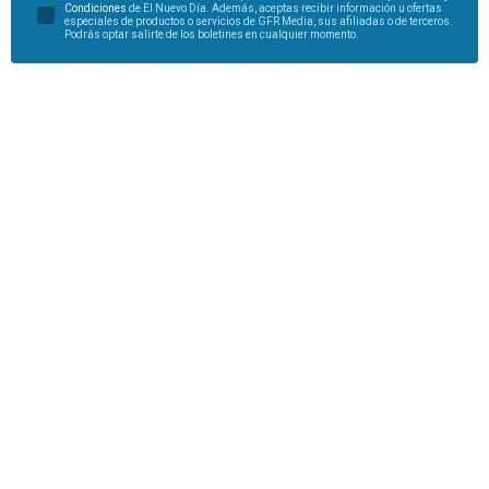
Condiciones
de El Nuevo Día. Además, aceptas recibir información u ofertas
especiales de productos o servicios de GFR Media, sus afiliadas o de terceros.
Podrás optar salirte de los boletines en cualquier momento.