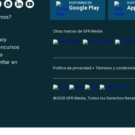
DISPONIBLE EN
DISP
Google Play
Ap
omos?
s
Otras marcas de GFR Media
 hoy
oncursos
io
nfiar en
Política de privacidad
Términos y condicion
©
2026
GFR Media, Todos los Derechos Rese