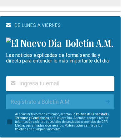
DE LUNES A VIERNES
Boletín A.M.
Las noticias explicadas de forma sencilla y
directa para entender lo más importante del día.
Regístrate a Boletín A.M.
Al someter tu correo electrónico, aceptas la
Política de Privacidad
y
Términos y Condiciones
de El Nuevo Día. Además, aceptas recibir
información u ofertas especiales de productos o servicios de GFR
Media, sus afiliadas o de terceros. Podrás optar salirte de los
boletines en cualquier momento.