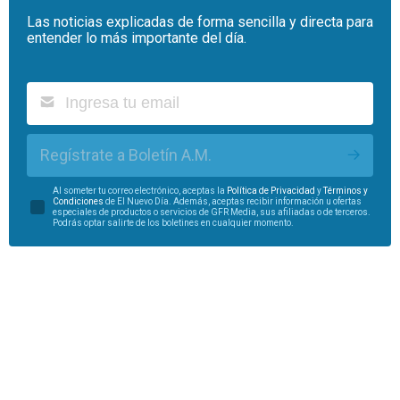
Las noticias explicadas de forma sencilla y directa para
entender lo más importante del día.
Regístrate a Boletín A.M.
Al someter tu correo electrónico, aceptas la
Política de Privacidad
y
Términos y
Condiciones
de El Nuevo Día. Además, aceptas recibir información u ofertas
especiales de productos o servicios de GFR Media, sus afiliadas o de terceros.
Podrás optar salirte de los boletines en cualquier momento.