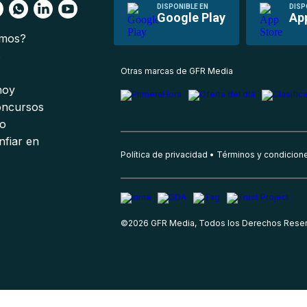
DISPONIBLE EN
DISP
Google Play
Ap
omos?
s
Otras marcas de GFR Media
 hoy
oncursos
io
nfiar en
Política de privacidad
Términos y condicion
©
2026
GFR Media, Todos los Derechos Rese