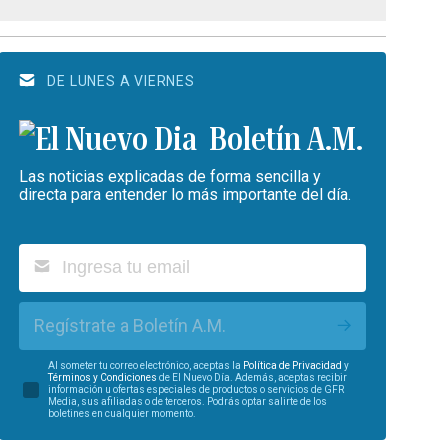
DE LUNES A VIERNES
Boletín A.M.
Las noticias explicadas de forma sencilla y
directa para entender lo más importante del día.
Regístrate a Boletín A.M.
Al someter tu correo electrónico, aceptas la
Política de Privacidad
y
Términos y Condiciones
de El Nuevo Día. Además, aceptas recibir
información u ofertas especiales de productos o servicios de GFR
Media, sus afiliadas o de terceros. Podrás optar salirte de los
boletines en cualquier momento.