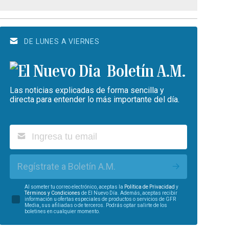
DE LUNES A VIERNES
Boletín A.M.
Las noticias explicadas de forma sencilla y
directa para entender lo más importante del día.
Regístrate a Boletín A.M.
Al someter tu correo electrónico, aceptas la
Política de Privacidad
y
Términos y Condiciones
de El Nuevo Día. Además, aceptas recibir
información u ofertas especiales de productos o servicios de GFR
Media, sus afiliadas o de terceros. Podrás optar salirte de los
boletines en cualquier momento.