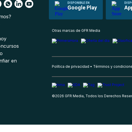
DISPONIBLE EN
DISP
Google Play
Ap
omos?
s
Otras marcas de GFR Media
 hoy
oncursos
io
nfiar en
Política de privacidad
Términos y condicion
©
2026
GFR Media, Todos los Derechos Rese