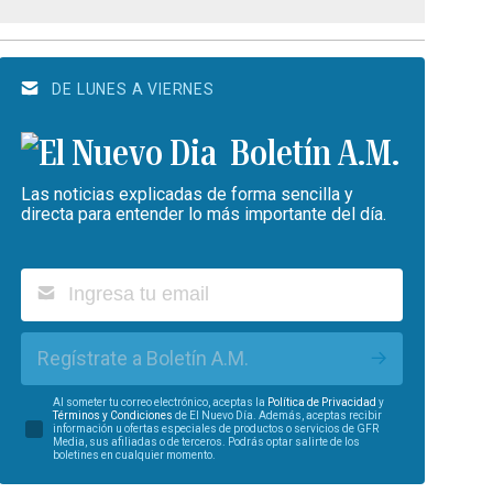
DE LUNES A VIERNES
Boletín A.M.
Las noticias explicadas de forma sencilla y
directa para entender lo más importante del día.
Regístrate a Boletín A.M.
Al someter tu correo electrónico, aceptas la
Política de Privacidad
y
Términos y Condiciones
de El Nuevo Día. Además, aceptas recibir
información u ofertas especiales de productos o servicios de GFR
Media, sus afiliadas o de terceros. Podrás optar salirte de los
boletines en cualquier momento.