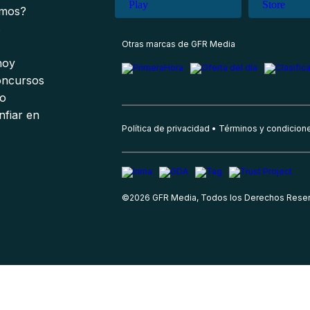
omos?
s
Otras marcas de GFR Media
 hoy
oncursos
io
nfiar en
Política de privacidad
Términos y condicion
©
2026
GFR Media, Todos los Derechos Rese