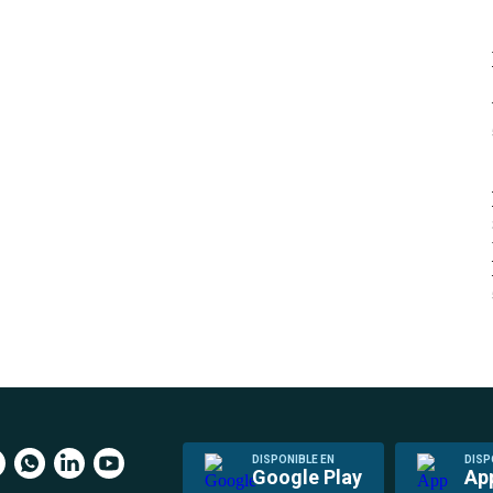
DISPONIBLE EN
DISP
Google Play
Ap