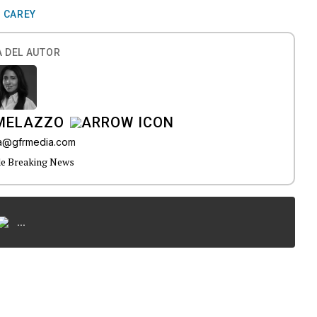
 CAREY
 DEL AUTOR
 MELAZZO
ia@gfrmedia.com
de Breaking News
...