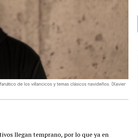
anático de los villancicos y temas clásicos navideños.
(
Xavier
stivos llegan temprano, por lo que ya en