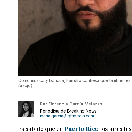
Como músico y boricua, Farruko confiesa que también es f
Araújo
)
Por
Florencia García Melazzo
Periodista de Breaking News
maria.garcia@gfrmedia.com
Es sabido que en
Puerto Rico
los aires fe