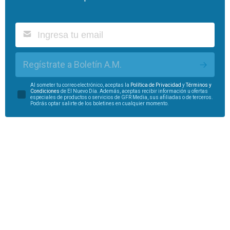
Regístrate a Boletín A.M.
Al someter tu correo electrónico, aceptas la
Política de Privacidad
y
Términos y
Condiciones
de El Nuevo Día. Además, aceptas recibir información u ofertas
especiales de productos o servicios de GFR Media, sus afiliadas o de terceros.
Podrás optar salirte de los boletines en cualquier momento.