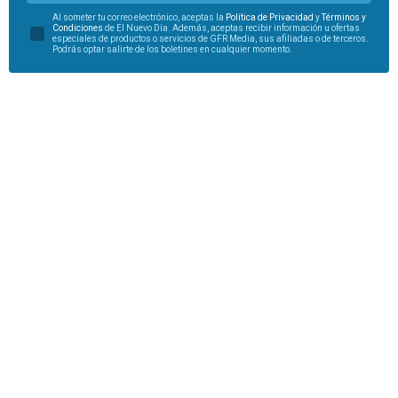
Al someter tu correo electrónico, aceptas la
Política de Privacidad
y
Términos y
Condiciones
de El Nuevo Día. Además, aceptas recibir información u ofertas
especiales de productos o servicios de GFR Media, sus afiliadas o de terceros.
Podrás optar salirte de los boletines en cualquier momento.