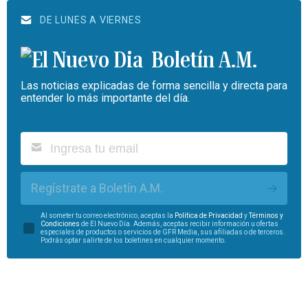
DE LUNES A VIERNES
Boletín A.M.
Las noticias explicadas de forma sencilla y directa para
entender lo más importante del día.
Regístrate a Boletín A.M.
Al someter tu correo electrónico, aceptas la
Política de Privacidad
y
Términos y
Condiciones
de El Nuevo Día. Además, aceptas recibir información u ofertas
especiales de productos o servicios de GFR Media, sus afiliadas o de terceros.
Podrás optar salirte de los boletines en cualquier momento.