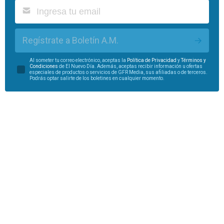
Regístrate a Boletín A.M.
Al someter tu correo electrónico, aceptas la
Política de Privacidad
y
Términos y
Condiciones
de El Nuevo Día. Además, aceptas recibir información u ofertas
especiales de productos o servicios de GFR Media, sus afiliadas o de terceros.
Podrás optar salirte de los boletines en cualquier momento.